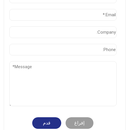
إفراغ
قدم