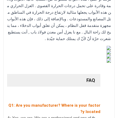
مة وقادرة على تحمل درجات الحرارة القصوى . العزل الحراري م
ن هذه الأبواب يجعلها مثالية لارتفاع درجة الحرارة في المناطق م
ثل المصانع والمستودعات . وبالإضافة إلى ذلك ، فإن هذه الأبواب
مجهزة متقدمة قفل النظام ، يمكن أن تغلق أبواب الدخلاء ، مما يت
يح لك راحة البال . مع نا يعزل أمن معدن فولاذ باب , أنت يستطيع
شعرت حرّة أنّ لأنّ ك يمتلك حماية جيّدة .
FAQ
Q1: Are you manufacturer? Where is your factor
y located?
A: Yes, we are. We are a professional and one of th