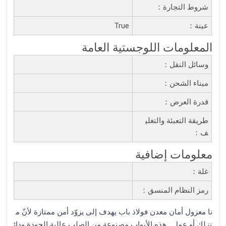
شروط التجارة：
عينة：
True
المعلومات اللوجستية العامة
وسائل النقل：
ميناء الشحن：
قدرة العرض：
طريقة التعبئة والتغلي
ف：
معلومات إضافية
غلة：
رمز النظام المنسق：
نا معزول أمان معدن فولاذ باب يهدف إلى يزوّد أمن ممتازة لأنّ م
نزلك أو عمل . هذه الأبواب مصنوعة من الصلب عالية الجودة ودائ