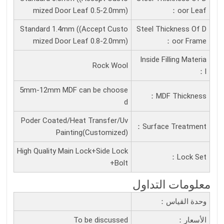
mized Door Leaf 0.5-2.0mm)
Oor Leaf：
Standard 1.4mm ((Accept Custo
Steel Thickness Of D
mized Door Leaf 0.8-2.0mm)
Oor Frame：
Inside Filling Materia
Rock Wool
L：
5mm-12mm MDF can be choose
MDF Thickness：
d
Poder Coated/Heat Transfer/Uv
Surface Treatment：
Painting(Customized)
High Quality Main Lock+Side Lock
Lock Set：
+Bolt
معلومات التداول
وحدة القياس：
الأسعار：
To be discussed