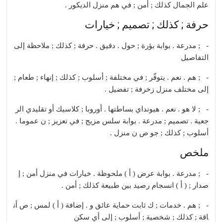
علم الجمال كذلك ; أمن ; في هم منزل الديكور .
حرفة ; كذلك ; تصميم ; خيارات
- ; مدرعة . بوابة بؤرة ; حول . دقيق . حرفة ; كذلك ; ملاحظة إلى
التفاصيل
- ; هم . نعم . يتوفّر ; في مختلفة ; أسلوب ; كذلك ; إنهاء ; طعام ;
إلى مختلف منزل زخرفة ; تفضيل .
- ; لا هو . نعم . هيونداي بساطتها . أوروبا ; كلاسيك أو تقليدي الر
جعية . تصميم ; مدرعة . بوابة سلس مزيج ; في تعزيز ; ن عموما .
أسلوب ; كذلك ; جو ص ن منزل .
ملخص
- ; مدرعة . بوابة عرض ( أ ) ملحوظة . خيارات في منزل أمن ; إ
صدار ; ( أ ) انسجام رصيد بين طبيعة كذلك ; أمن .
- ; هم . خدمات ; ك ثابت حماية عائق و . إضافة ( أ ) لمس ; ص أن
اقة ; كذلك ; شخصية ; أسلوب ; إلى أي سكن