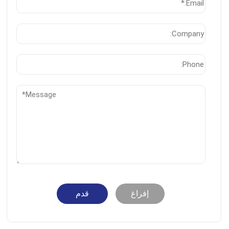
إفراغ
قدم