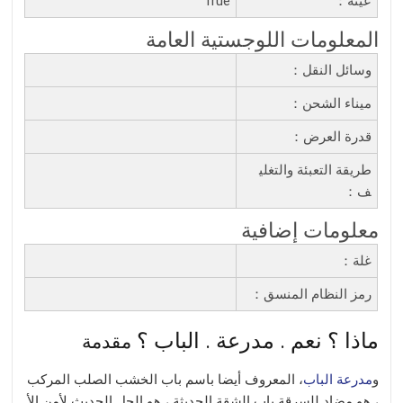
عينة：
True
المعلومات اللوجستية العامة
وسائل النقل：
ميناء الشحن：
قدرة العرض：
طريقة التعبئة والتغلي
ف：
معلومات إضافية
غلة：
رمز النظام المنسق：
ماذا ؟ نعم . مدرعة . الباب ؟
مقدمة
و
مدرعة الباب
، المعروف أيضا باسم باب الخشب الصلب المركب
، هو مضاد للسرقة باب الشقة الحديثة ، هو الحل الحديث لأمن الأ