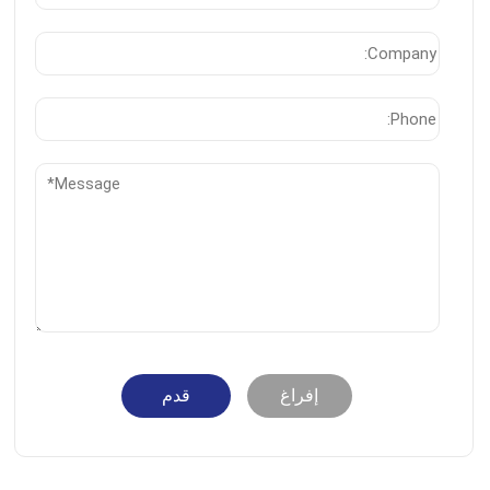
إفراغ
قدم